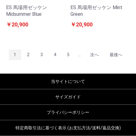
ES 馬場用ゼッケン
ES 馬場用ゼッケン Mint
Midsummer Blue
Green
￥20,900
￥20,900
1
2
3
4
5
...
次へ
最後へ
当サイトについて
サイズガイド
プライバシーポリシー
特定商取引法に基づく表示 (お支払方法/送料/返品交換)