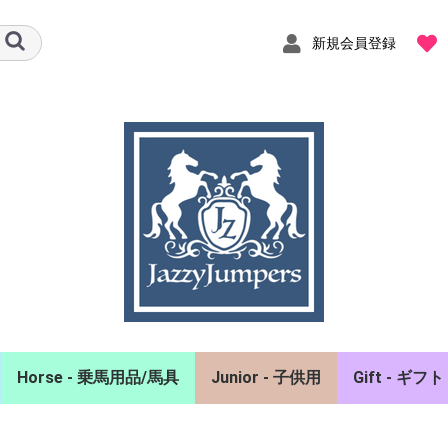
新規会員登録
Horse - 乗馬用品/馬具
Junior - 子供用
Gift - ギフト
ャツ
ーカー
スト
エアバッグベスト
ヘルメット
グローブ
チャップス/拍車
馬着
イヤーネット
頭絡/額革/手綱
ホルター/曳手
ゼッケン/鞍備品
プロテクター/肢巻
手入れ用品/厩舎備品
ポロシャツ/シャツ
競技会用品
キュロット
アクセサリ
バッグ
雑貨/インテ