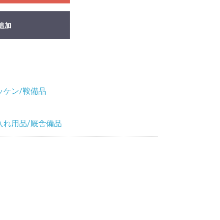
追加
ッケン/鞍備品
入れ用品/厩舎備品