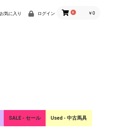
0
￥0
お気に入り
ログイン
SALE - セール
Used - 中古馬具
ー
リア
SALE